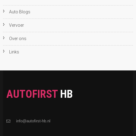
Auto Blogs
Vervoer
Over ons
Links
AUTOFIRST
HB
info@autofirst-hb.nl