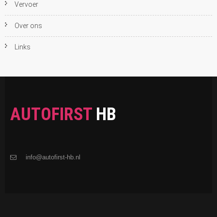
Vervoer
Over ons
Links
AUTOFIRST
HB
info@autofirst-hb.nl