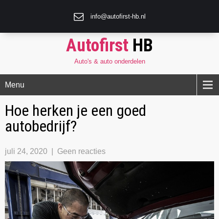
info@autofirst-hb.nl
Autofirst
HB
Auto's & auto onderdelen
Menu
Hoe herken je een goed
autobedrijf?
juli 24, 2020
|
Geen reacties