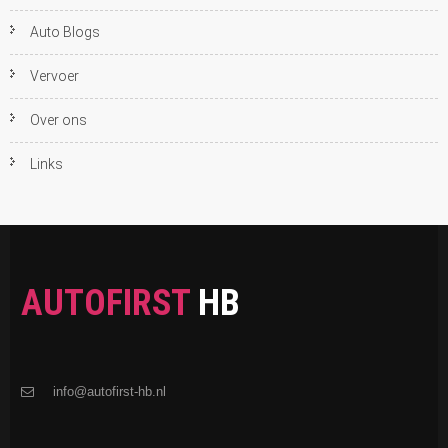
Auto Blogs
Vervoer
Over ons
Links
AUTOFIRST
HB
info@autofirst-hb.nl