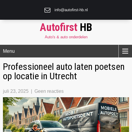
info@autofirst-hb.nl
Autofirst
HB
Auto's & auto onderdelen
Menu
Professioneel auto laten poetsen
op locatie in Utrecht
juli 23, 2025
|
Geen reacties