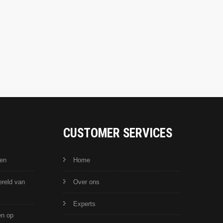
CUSTOMER SERVICES
den
Home
ereld van
Over ons
Experts
en op