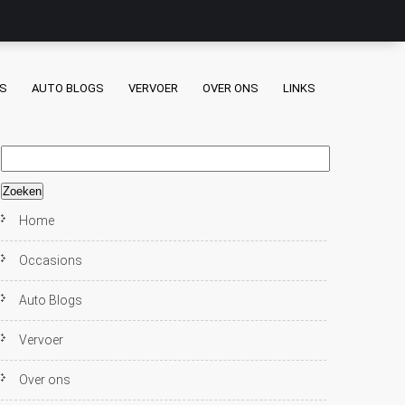
S
AUTO BLOGS
VERVOER
OVER ONS
LINKS
Zoeken
naar:
Home
Occasions
Auto Blogs
Vervoer
Over ons