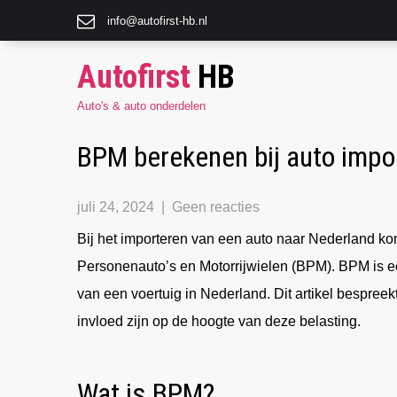
info@autofirst-hb.nl
Autofirst
HB
Auto's & auto onderdelen
BPM berekenen bij auto impo
juli 24, 2024
|
Geen reacties
Bij het importeren van een auto naar Nederland ko
Personenauto’s en Motorrijwielen (BPM). BPM is een
van een voertuig in Nederland. Dit artikel bespre
invloed zijn op de hoogte van deze belasting.
Wat is BPM?